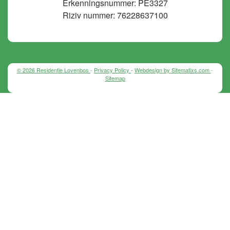
Erkenningsnummer: PE3327
Riziv nummer: 76228637100
©
2026 Residentie Lovenbos
-
Privacy Policy
-
Webdesign by Sitematixs.com
-
Sitemap